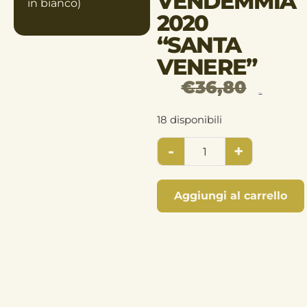
VENDEMMIA
in bianco)
2020
“SANTA
VENERE”
€
36,80
€
33,93
18 disponibili
-
+
Aggiungi al carrello