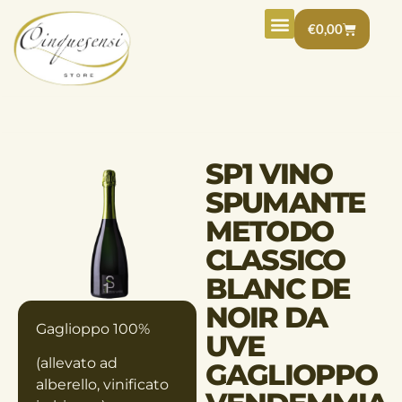
€
0,00
AMARI E LIQUORI
IDEE REGALO
ALTRE DELIZIE
SP1 VINO
SPUMANTE
METODO
CLASSICO
BLANC DE
NOIR DA
Gaglioppo 100%
UVE
(allevato ad
GAGLIOPPO
alberello, vinificato