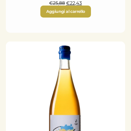
€
25,88
€
22,43
Aggiungi al carrello