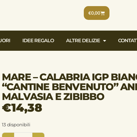
€
0,00
UORI
IDEE REGALO
ALTRE DELIZIE
CONTAT
MARE – CALABRIA IGP BIA
“CANTINE BENVENUTO” AN
MALVASIA E ZIBIBBO
€
14,38
13 disponibili