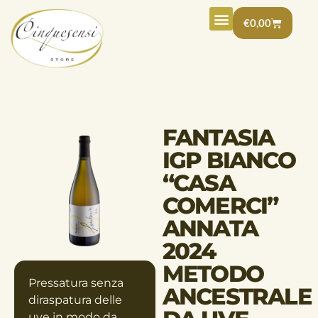
€
0,00
AMARI E LIQUORI
IDEE REGALO
ALTRE DELIZIE
FANTASIA
IGP BIANCO
“CASA
COMERCI”
ANNATA
2024
METODO
Pressatura senza
ANCESTRALE
diraspatura delle
uve in modo da