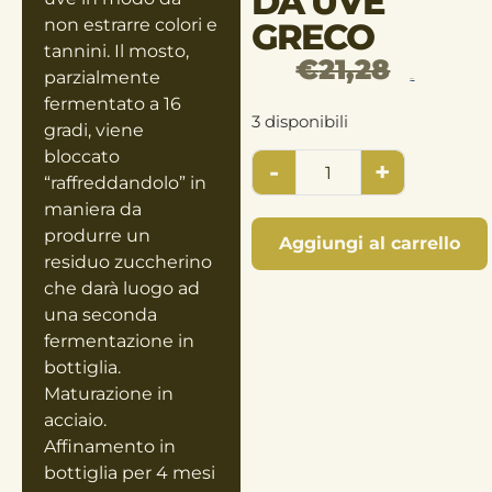
DA UVE
non estrarre colori e
GRECO
tannini. Il mosto,
€
21,28
parzialmente
€
19,44
fermentato a 16
3 disponibili
gradi, viene
bloccato
-
+
“raffreddandolo” in
maniera da
produrre un
Aggiungi al carrello
residuo zuccherino
che darà luogo ad
una seconda
fermentazione in
bottiglia.
Maturazione in
acciaio.
Affinamento in
bottiglia per 4 mesi