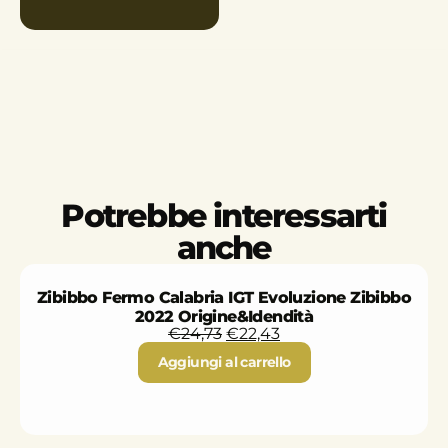
Potrebbe interessarti
anche
Zibibbo Fermo Calabria IGT Evoluzione Zibibbo
2022 Origine&Idendità
€
24,73
€
22,43
Aggiungi al carrello